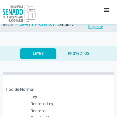
reflegis@senado-
Inicio
Leyes y Proyectos
Contacto:
ba.gov.ar
INSTITUCIÓN
SECRETARÍAS
LEYES
PROYECTOS
PRENSA
CULTURA
Tipo de Norma:
CONTACTO
Ley
Decreto Ley
Decreto