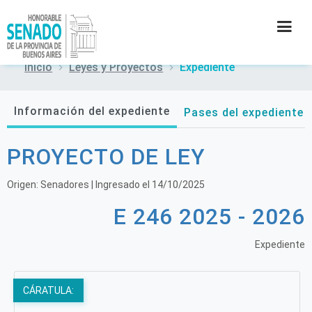
Inicio
Leyes y Proyectos
Expediente
INSTITUCIÓN
Información del expediente
Pases del expediente
SECRETARÍAS
PROYECTO DE LEY
PRENSA
Origen:
Senadores
| Ingresado el
14/10/2025
CULTURA
E 246 2025 - 2026
CONTACTO
Expediente
CÁRATULA: