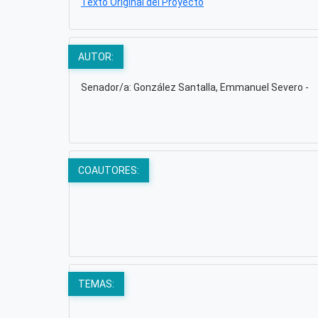
Texto Original del Proyecto
AUTOR:
Senador/a: González Santalla, Emmanuel Severo -
COAUTORES:
TEMAS: