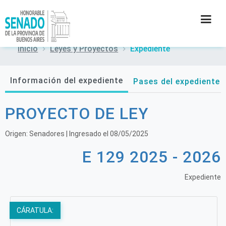
Inicio
Leyes y Proyectos
Expediente
INSTITUCIÓN
Información del expediente
Pases del expediente
SECRETARÍAS
PROYECTO DE LEY
PRENSA
Origen:
Senadores
| Ingresado el
08/05/2025
CULTURA
E 129 2025 - 2026
CONTACTO
Expediente
CÁRATULA: