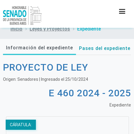
Inicio
Leyes y Proyectos
Expediente
INSTITUCIÓN
Información del expediente
Pases del expediente
SECRETARÍAS
PROYECTO DE LEY
PRENSA
Origen:
Senadores
| Ingresado el
25/10/2024
CULTURA
E 460 2024 - 2025
CONTACTO
Expediente
CÁRATULA: