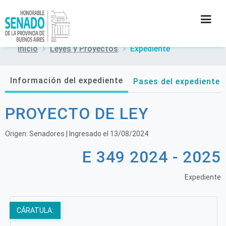
Inicio
Leyes y Proyectos
Expediente
INSTITUCIÓN
Información del expediente
Pases del expediente
SECRETARÍAS
PROYECTO DE LEY
PRENSA
Origen:
Senadores
| Ingresado el
13/08/2024
CULTURA
E 349 2024 - 2025
CONTACTO
Expediente
CÁRATULA: