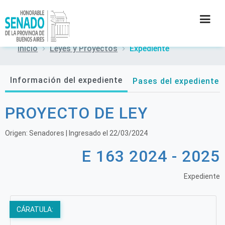
Inicio
Leyes y Proyectos
Expediente
INSTITUCIÓN
Información del expediente
Pases del expediente
SECRETARÍAS
PROYECTO DE LEY
PRENSA
Origen:
Senadores
| Ingresado el
22/03/2024
CULTURA
E 163 2024 - 2025
CONTACTO
Expediente
CÁRATULA: