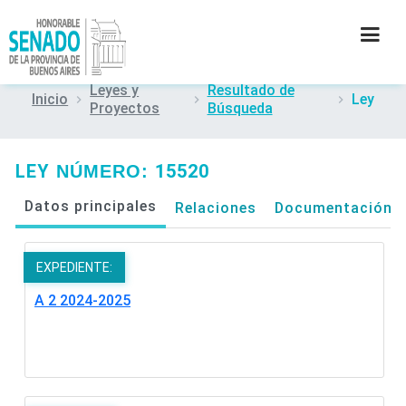
Leyes y
Resultado de
Inicio
Ley
Proyectos
Búsqueda
INSTITUCIÓN
SECRETARÍAS
LEY
15520
NÚMERO:
Datos principales
Relaciones
Documentación
PRENSA
CULTURA
EXPEDIENTE:
A 2 2024-2025
CONTACTO