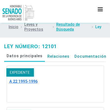
Leyes y
Resultado de
Inicio
Ley
Proyectos
Búsqueda
INSTITUCIÓN
SECRETARÍAS
LEY
12101
NÚMERO:
Datos principales
Relaciones
Documentación
PRENSA
CULTURA
EXPEDIENTE:
A 22 1995-1996
CONTACTO