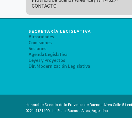
Provincia de Buenos Aires -Ley Nº14.527-
CONTACTO
SECRETARÍA LEGISLATIVA
Autoridades
Comisiones
Sesiones
Agenda Legislativa
Leyes y Proyectos
Dir. Modernización Legislativa
Honorable Senado de la Provincia de Buenos Aires Calle 51 ent
0221-4121400 - La Plata, Buenos Aires, Argentina