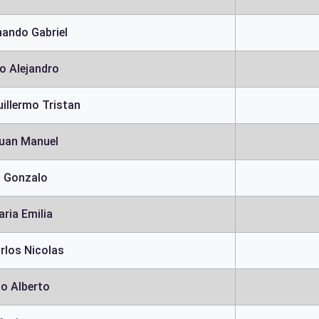
nando Gabriel
io Alejandro
illermo Tristan
Juan Manuel
 Gonzalo
ria Emilia
rlos Nicolas
io Alberto