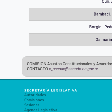
Curi.
Bambaci. 
Borgini. Ped
Galmarin
COMISION
Asuntos Constitucionales y Acuerdo
CONTACTO
c_ascoac@senado-ba.gov.ar
SECRETARÍA LEGISLATIVA
Autoridades
Comisiones
Sesiones
Agenda Legislativa