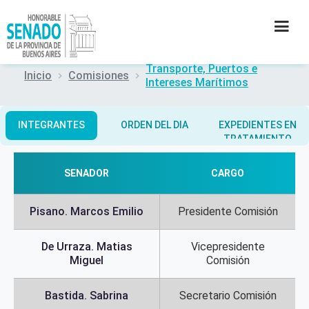
Transporte, Puertos e
Inicio
Comisiones
Intereses Marítimos
INSTITUCIÓN
SECRETARÍAS
INTEGRANTES
ORDEN DEL DIA
EXPEDIENTES EN
TRATAMIENTO
PRENSA
SENADOR
CARGO
CULTURA
Pisano. Marcos Emilio
Presidente Comisión
CONTACTO
De Urraza. Matias
Vicepresidente
Miguel
Comisión
Bastida. Sabrina
Secretario Comisión