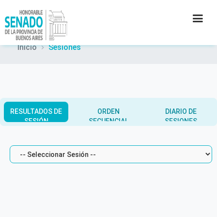
Inicio
Sesiones
INSTITUCIÓN
SECRETARÍAS
RESULTADOS DE
ORDEN
DIARIO DE
PRENSA
SESIÓN
SECUENCIAL
SESIONES
CULTURA
CONTACTO