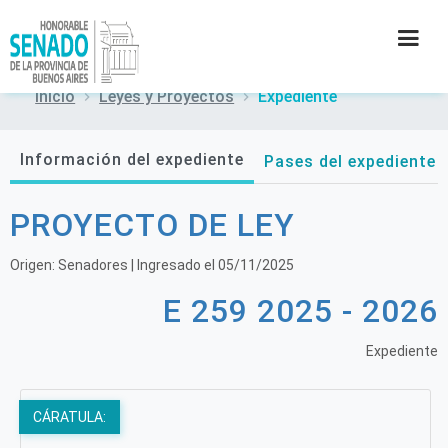
Inicio
Leyes y Proyectos
Expediente
INSTITUCIÓN
Información del expediente
Pases del expediente
SECRETARÍAS
PROYECTO DE LEY
PRENSA
Origen:
Senadores
| Ingresado el
05/11/2025
CULTURA
E 259 2025 - 2026
CONTACTO
Expediente
CÁRATULA: