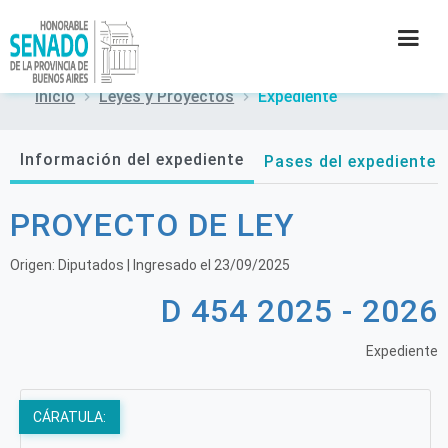
Inicio
Leyes y Proyectos
Expediente
INSTITUCIÓN
Información del expediente
Pases del expediente
SECRETARÍAS
PROYECTO DE LEY
PRENSA
Origen:
Diputados
| Ingresado el
23/09/2025
CULTURA
D 454 2025 - 2026
CONTACTO
Expediente
CÁRATULA: