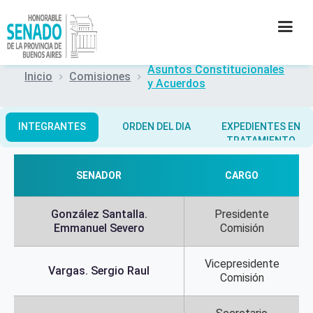
Asuntos Constitucionales
Inicio
Comisiones
y Acuerdos
INSTITUCIÓN
SECRETARÍAS
INTEGRANTES
ORDEN DEL DIA
EXPEDIENTES EN
TRATAMIENTO
PRENSA
SENADOR
CARGO
CULTURA
González Santalla.
Presidente
Emmanuel Severo
Comisión
CONTACTO
Vicepresidente
Vargas. Sergio Raul
Comisión