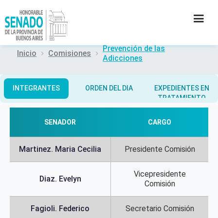
Prevención de las
Inicio
Comisiones
Adicciones
INSTITUCIÓN
SECRETARÍAS
INTEGRANTES
ORDEN DEL DIA
EXPEDIENTES EN
TRATAMIENTO
PRENSA
SENADOR
CARGO
CULTURA
Martinez. Maria Cecilia
Presidente Comisión
CONTACTO
Vicepresidente
Diaz. Evelyn
Comisión
Fagioli. Federico
Secretario Comisión