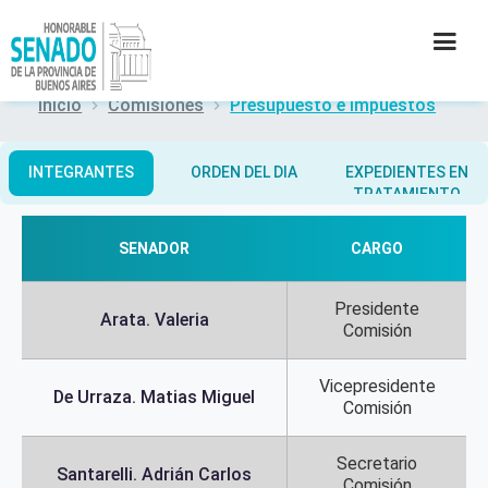
Inicio
Comisiones
Presupuesto e Impuestos
INSTITUCIÓN
INTEGRANTES
ORDEN DEL DIA
EXPEDIENTES EN
TRATAMIENTO
SECRETARÍAS
SENADOR
CARGO
PRENSA
Presidente
CULTURA
Arata. Valeria
Comisión
CONTACTO
Vicepresidente
De Urraza. Matias Miguel
Comisión
Secretario
Santarelli. Adrián Carlos
Comisión