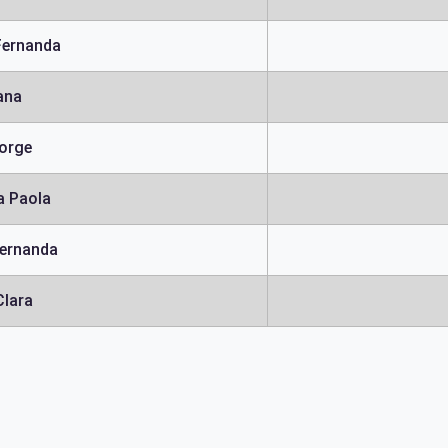
Fernanda
ana
orge
a Paola
Fernanda
Clara